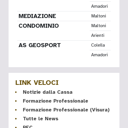
Amadori
Alex
MEDIAZIONE
Maltoni
Franc
CONDOMINIO
Maltoni
Franc
Arienti
Aless
AS GEOSPORT
Colella
Nicola
Amadori
Alex
LINK VELOCI
Notizie dalla Cassa
Formazione Professionale
Formazione Professionale (Visura)
Tutte le News
PEC