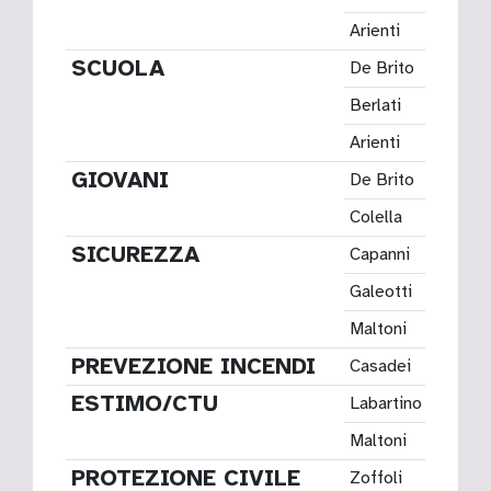
Arienti
Aless
SCUOLA
De Brito
Aless
Berlati
Cecili
Arienti
Aless
GIOVANI
De Brito
Aless
Colella
Nicola
SICUREZZA
Capanni
Lucia
Galeotti
Aless
Maltoni
Franc
PREVEZIONE INCENDI
Casadei
Mauro
ESTIMO/CTU
Labartino
Mario
Maltoni
Franc
PROTEZIONE CIVILE
Zoffoli
Giaco