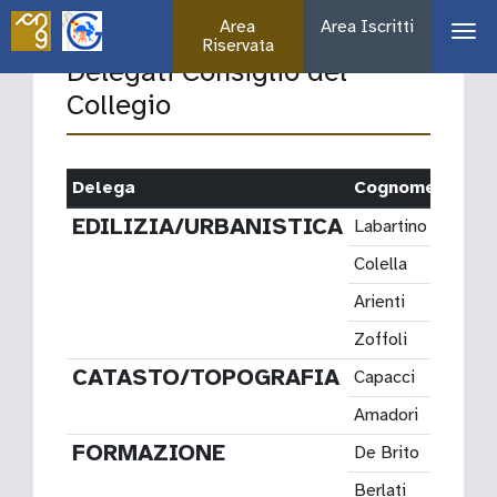
Area
Area Iscritti
Riservata
Delegati Consiglio del
Collegio
Delega
Cognome
Nom
EDILIZIA/URBANISTICA
Labartino
Mario
Colella
Nicola
Arienti
Aless
Zoffoli
Giaco
CATASTO/TOPOGRAFIA
Capacci
Massi
Amadori
Alex
FORMAZIONE
De Brito
Aless
Berlati
Cecili